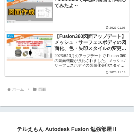
てみたよ～
2023.01.08
【Fusion360図面アップデート】
図面
メッシュ・サーフェスボディの図
面化、色・矢印スタイルの変更な
ど（2023年10月）
2023年10月のアップデートで Fusion 360
の図面機能が強化されました。メッシュ/
サーフェスボディの図面化矢印スタイ
ル、色の変更などが可能になっていま
2023.11.18
す。
ホーム
図面
テルえもん Autodesk Fusion 勉強部屋Ⅱ