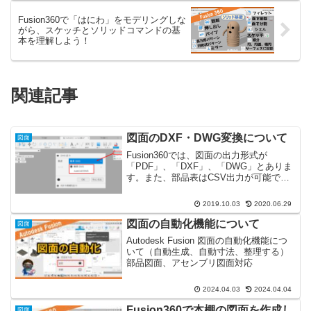
Fusion360で「はにわ」をモデリングしな
がら、スケッチとソリッドコマンドの基
本を理解しよう！
関連記事
図面のDXF・DWG変換について
図面
Fusion360では、図面の出力形式が
「PDF」、「DXF」、「DWG」とありま
す。また、部品表はCSV出力が可能で
す。「DWG」には、「簡易DWG」と
「AutoCAD DWG 」との2種類あります。
2019.10.03
2020.06.29
Fusion360の図面データを無料の...
図面の自動化機能について
図面
Autodesk Fusion 図面の自動化機能につ
いて（自動生成、自動寸法、整理する）
部品図面、アセンブリ図面対応
2024.04.03
2024.04.04
Fusion360で本棚の図面を作成し
図面