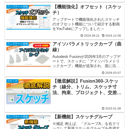
【機能強化】オフセット（スケッ
アップデート情報
チ）
アップデートで機能強化されたスケッチ
のオフセット機能について紹介する動画
をYouTubeにアップしました～
2024.09.21
2024.12.08
アイソパラメトリックカーブ（曲
アップデート情報
線）
Autodesk Fusionが2026年3月のアップデ
ートで、スケッチに「アイソパラメトリ
ックカーブ」機能が追加され、面に沿っ
て縦(u)と横(v)方向に線を作成できるよう
2026.03.07
になりました。アイソパラメトリックカ
ーブ（曲線）は、単なる面に網目（...
【徹底解説】Fusion360-スケッ
スケッチ
チ（線分、トリム、スケッチ寸
法、拘束、プロジェクト、交差、
スケッチパレット、メッシュ断面
など）
2023.01.08
【新機能】スケッチグループ
アップデート情報
※補足 例えば、「グループA」を右クリ
ックして新規スケッチグループを作成す