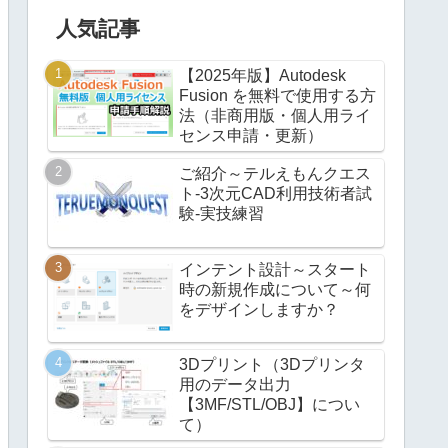
人気記事
【2025年版】Autodesk
Fusion を無料で使用する方
法（非商用版・個人用ライ
センス申請・更新）
ご紹介～テルえもんクエス
ト-3次元CAD利用技術者試
験-実技練習
インテント設計～スタート
時の新規作成について～何
をデザインしますか？
3Dプリント（3Dプリンタ
用のデータ出力
【3MF/STL/OBJ】につい
て）