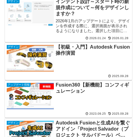
インテント設計～スタート時の新
デザイン
規作成について～何をデザインし
ますか？
2026年1月のアップデートにより、デザイ
ンを作成する際に、選択画面が表示され
るようになりました。選択した項目によ
っての違いを解説していきます。結論と
2026.01.24
2026.01.28
して、これまでと同様に操作をしたい場
合には、「ハイブリッドデザイン」を選
【初級・入門】Autodesk Fusion
デザイン
択してください。ハ...
操作演習
2025.09.28
Fusion360【新機能】コンフィギ
アップデート情報
ュレーション
2023.09.25
2025.09.28
Autodesk Fusionと生成AIを繋ぐ
デザイン
アドイン「Project Salvador（プ
ロジェクト サルバドール）ベー