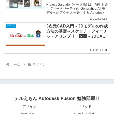
タ版」を使ってみた！
Project Salvador (ベータ版) は、API を介
してサードパーティの Generative AI モ
デルへのアクセスを提供する Autodesk
Fusion へのプラグイン機能です。 Fusion
2024.04.13
での製品デザインのアイデ...
3次元CAD入門～3Dモデルの作成
デザイン
方法の基礎～スケッチ・フィーチ
ャ・アセンブリ・図面～3DCAD
のメリット
2023.01.08
ホーム
デザイン
テルえもん Autodesk Fusion 勉強部屋Ⅱ
デザイン
ソリッド
サーフェス
シートメタル